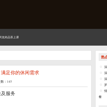
圳龙岗品茶上课
热
，满足你的休闲需求
次数：145
类及服务
餐