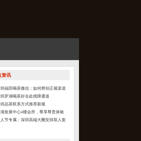
点资讯
深圳福田喝茶微信：如何辨别正规渠道
深圳罗湖喝茶好去处残障通道
深圳品茶联系方式推荐新规
罗湖发展中心4楼会所，尊享尊贵体验
情人节专属：深圳高端大圈安排双人套