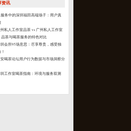
荐资讯
vx服务中的深圳福田高端场子：用户真
馈
广州私人工作室品茶 vs 广州私人工作室
‌：品茶与喝茶服务的特色对比
深圳会所95场意思：尽享尊贵，感受独
力！
宝安喝茶论坛用户行为数据与市场洞察分
深圳工作室喝茶指南：环境与服务双测